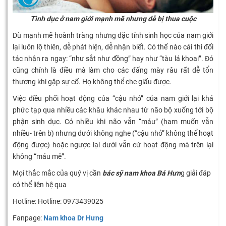
Tình dục ở nam giới mạnh mẽ nhưng dễ bị thua cuộc
Dù mạnh mẽ hoành tràng nhưng đặc tính sinh học của nam giới
lại luôn lộ thiên, dễ phát hiện, dễ nhận biết. Có thế nào cái thì đối
tác nhận ra ngay: “như sắt như đồng” hay như “tàu lá khoai”. Đó
cũng chính là điều mà làm cho các đấng mày râu rất dễ tổn
thương khi gặp sự cố. Họ không thể che giấu được.
Việc điều phối hoạt động của “cậu nhỏ” của nam giới lại khá
phức tạp qua nhiều các khâu khác nhau từ não bộ xuống tới bộ
phận sinh dục. Có nhiều khi não vẫn “máu” (ham muốn vẫn
nhiều- trên b) nhưng dưới không nghe (“cậu nhỏ” không thể hoạt
động được) hoặc ngược lại dưới vẫn cứ hoạt động mà trên lại
không “máu mê”.
Mọi thắc mắc của quý vị cần
bác sỹ nam khoa Bá Hưn
g giải đáp
có thể liên hệ qua
Hotline: Hotline: 0973439025
Fanpage:
Nam khoa Dr Hưng