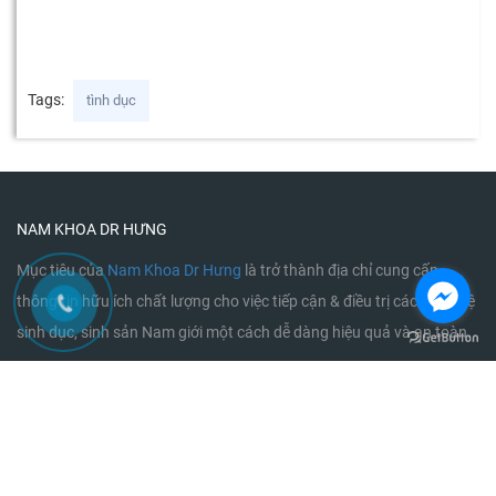
Tags:
tình dục
NAM KHOA DR HƯNG
Mục tiêu của
Nam Khoa Dr Hưng
là trở thành địa chỉ cung cấp
thông tin hữu ích chất lượng cho việc tiếp cận & điều trị các bệnh hệ
sinh dục, sinh sản Nam giới một cách dễ dàng hiệu quả và an toàn.
ĐỊA CHỈ
Mễ Trì, Nam Từ Liêm Hà Nội
0973439025