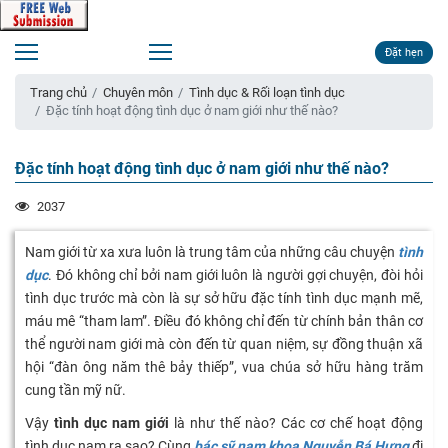
Đặt hẹn
Trang chủ
Chuyên môn
Tình dục & Rối loạn tình dục
Đặc tính hoạt động tình dục ở nam giới như thế nào?
Đặc tính hoạt động tình dục ở nam giới như thế nào?
2037
Nam giới từ xa xưa luôn là trung tâm của những câu chuyện
tình
dục
. Đó không chỉ bởi nam giới luôn là người gợi chuyện, đòi hỏi
tình dục trước mà còn là sự sở hữu đặc tính tình dục mạnh mẽ,
máu mê “tham lam”. Điều đó không chỉ đến từ chính bản thân cơ
thể người nam giới mà còn đến từ quan niệm, sự đồng thuận xã
hội “đàn ông năm thê bảy thiếp”, vua chúa sở hữu hàng trăm
cung tần mỹ nữ.
Vậy
tình dục nam giới
là như thế nào? Các cơ chế hoạt động
tình dục nam ra sao? Cùng
bác sỹ nam khoa Nguyễn Bá Hưng
đi