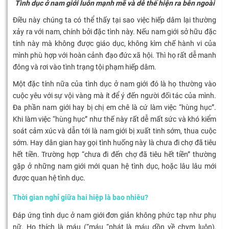
Tình dục ở nam giới luôn mạnh mẽ và dễ thế hiện ra bên ngoài
Điều này chúng ta có thể thấy tại sao việc hiếp dâm lại thường
xảy ra với nam, chính bởi đặc tình này. Nếu nam giới sở hữu đặc
tính này mà không được giáo dục, không kìm chế hành vi của
mình phù hợp với hoàn cảnh đạo đức xã hội. Thì họ rất dễ manh
đông và rơi vào tình trạng tội phạm hiếp dâm.
Một đặc tính nữa của tình dục ở nam giới đó là họ thường vào
cuộc yêu với sự vội vàng mà ít để ý đến người đối tác của mình.
Đa phần nam giới hay bị chị em chê là cứ làm việc “hùng hục”.
Khi làm việc “hùng hục” như thế này rất dễ mất sức và khó kiểm
soát cảm xúc và dẫn tới là nam giới bị xuất tinh sớm, thua cuộc
sớm. Hay dân gian hay gọi tình huống này là chưa đi chợ đã tiêu
hết tiền. Trường hợp “chưa đi đến chợ đã tiêu hết tiền” thường
gặp ở những nam giới mới quan hệ tình dục, hoặc lâu lâu mới
được quan hệ tình dục.
Thời gian nghỉ giữa hai hiệp là bao nhiêu?
Đáp ứng tình dục ở nam giới đơn giản không phức tạp như phụ
nữ. Họ thích là máu (“máu “phát là máu dồn về chym luôn),