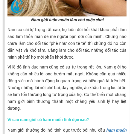
Nam giới luôn muốn làm chủ cuộc chơi
Nam có cái tự trọng rất cao, họ luôn đòi hỏi khát khao phải làm
sao làm thỏa mãn đê mê người bạn đời của mình. Chừng nào
chưa làm cho đối tác “phê như con tê tê” thì chừng đó họ còn
dằn vặt và khổ tâm. Càng làm cho đối tác, những đối tác của
mình phê thì họ mới phấn khởi được.
Vì lẽ đó tình dục nam cũng có sự tự trọng rất lớn. Nam giới họ
không cần nhiều lời ong bướm mật ngọt. Không cần quá nhiều
động viên mà hành động là quan trọng và hiệu quả là trên hết.
Nhưng những lời nói chê bai, đay nghiến, ác khẩu trong lúc ái ân
sẽ làm tổn thương lòng tự trọng của họ. Có thể biến một chàng
nam giới bình thường thành một chàng yếu sinh lý hay liệt
dương.
Vì sao nam giới có ham muốn tình dục cao?
Nam giới thường đòi hỏi tình dục trước bởi nhu cầu
ham muốn