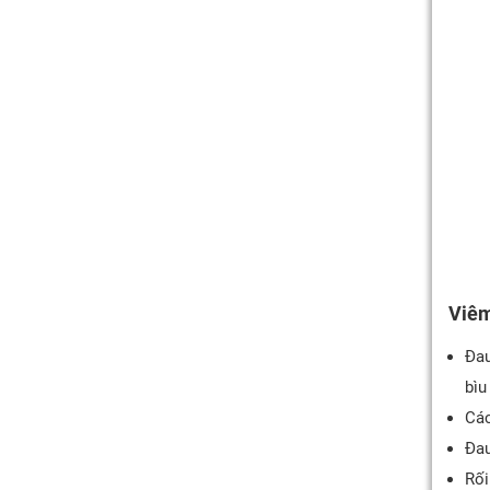
Viêm
Đau
bìu
Các
Đau
Rối