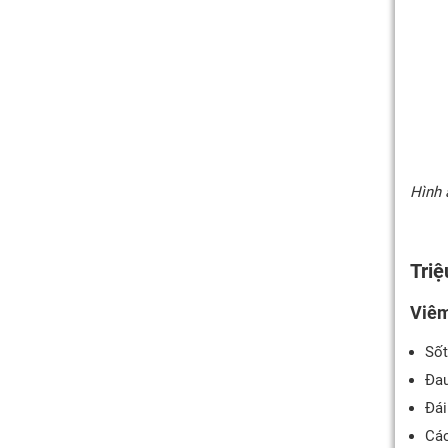
Hình 
Triệ
Viêm
Sốt
Đau
Đái
Các