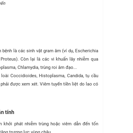
yến
bệnh là các sinh vật gram âm (ví dụ, Escherichia
 Proteus). Còn lại là các vi khuẩn lây nhiễm qua
plasma, Chlamydia, trùng roi âm đạo...
 loài Coccidioides, Histoplasma, Candida, tụ cầu
 phải được xem xét. Viêm tuyến tiền liệt do lao có
n tính
n khởi phát nhiễm trùng hoặc viêm dẫn đến tổn
tăng trương lực vùng chậu.