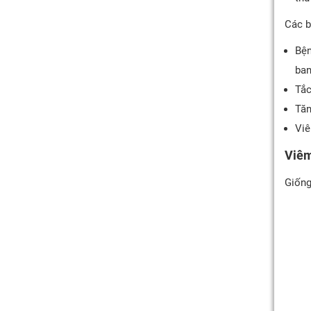
Các b
Bện
ban
Tắc
Tăn
Viê
Viêm
Giống