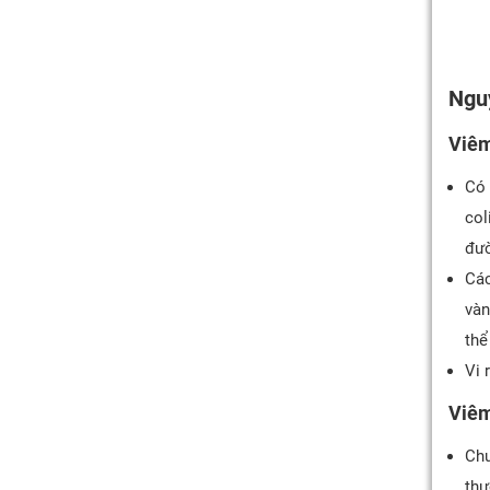
Nguy
Viêm
Có 
col
đườ
Các
vàn
thể
Vi 
Viêm
Chư
thư