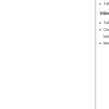
Tiế
Viêm
Tiể
Các
biế
Nhi