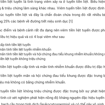
tiền liệt tuyến là tình trạng viêm xảy ra ở tuyến tiền liệt. Biểu h
 & triệu chứng lâm sàng khác nhau. Viêm tuyến tiền liệt được định
rúc tuyến tiền liệt và đây là chẩn đoán chứa trong đó rất nhiều
g 25% các bệnh về đường tiết niệu sinh dục [1]
c điểm và bệnh cảnh rất đa dạng nên viêm tiền liệt tuyến được phâ
điều trị hiệu quả và có 4 loại viêm như sau
ấp tính tiền liệt tuyến
ãn tính tiền liệt tuyến nhiễm khuẩn
mãn tính tiền liệt tuyến và hội chứng đau tiểu khung nhiễm khuẩn/không
iền liệt tuyến không triệu chứng
tiền liệt tuyến cấp tính và mãn tính nhiễm khuẩn được điều trị đặc 
tiền liệt tuyến mãn và hội chứng đau tiểu khung được đặc trưng
niệu mà không có bằng chứng nhiễm khuẩn.
tuyến tiền liệt không triệu chứng được đặc trưng bởi sự phát hiện
tình cờ xét nghiệm phát hiện nồng độ kháng nguyên đặc hiệu tuyến t
a bạch cầu trong tinh dịch (leukocytospermia) và có thể gây vô sinh 