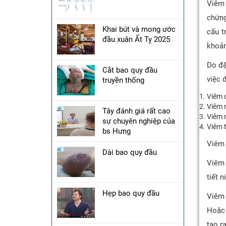
Viêm 
chứng
Khai bút và mong ước
cấu t
đầu xuân Ất Tỵ 2025
khoản
Do đặ
Cắt bao quy đầu
việc 
truyền thống
Viêm c
Viêm m
Tây đánh giá rất cao
Viêm 
sự chuyên nghiệp của
Viêm t
bs Hưng
Viêm 
Dài bao quy đầu
Viêm 
tiết 
Hẹp bao quy đầu
Viêm 
Hoặc 
tạo r