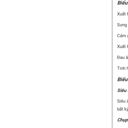
Biểu
Xuất 
Sưng 
Cảm g
Xuất 
Đau â
Tinh 
Biểu
Siêu
Siêu 
bất k
Chụp 