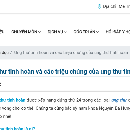
Địa chỉ:
Mễ Tr
IỆU
CHUYÊN MÔN
DỊCH VỤ
GÓC TRI ÂN
HỎI ĐÁP Y 
h dục
Ung thư tinh hoàn và các triệu chứng của ung thư tinh hoàn
hư tinh hoàn và các triệu chứng của ung thư ti
2
hư tinh hoàn
được xếp hạng đứng thứ 24 trong các loại
ung thư
x
ử vong cho cơ thể. Chúng ta cùng bác sỹ nam khoa Nguyễn Bá Hưng 
ó nhé!
hư tinh hoàn là gì?