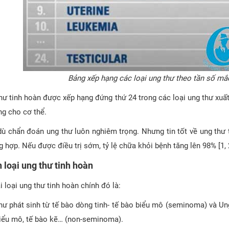
Bảng xếp hạng các loại ung thư theo tần số mắ
hư tinh hoàn được xếp hạng đứng thứ 24 trong các loại ung thư xuất
ng cho cơ thể.
ù chẩn đoán ung thư luôn nghiêm trọng. Nhưng tin tốt về ung thư 
g hợp. Nếu được điều trị sớm, tỷ lệ chữa khỏi bệnh tăng lên 98% [1, 
 loại ung thư tinh hoàn
i loại ung thư tinh hoàn chính đó là:
hư phát sinh từ tế bào dòng tinh- tế bào biểu mô (seminoma) và Ung
iểu mô, tế bào kẽ… (non-seminoma).