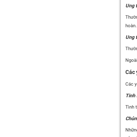
Ung t
Thườn
hoàn.
Ung t
Thườn
Ngoài
Các 
Các y
Tinh 
Tình 
Chủng
Những