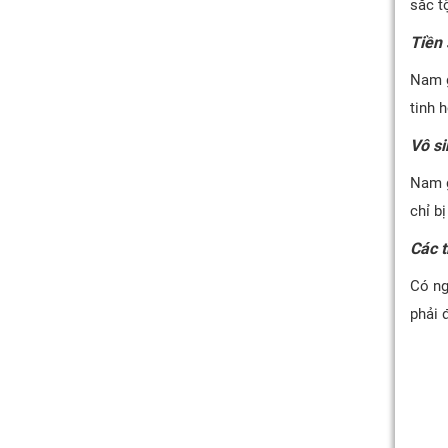
sắc t
Tiền 
Nam g
tinh 
Vô si
Nam g
chỉ b
Các t
Có ng
phải 