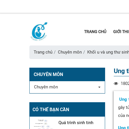
TRANG CHỦ
GIỚI TH
Trang chủ
Chuyên môn
Khối u và ung thư sin
Ung t
CHUYÊN MÔN
180
Chuyên môn
Ung t
gây t
CÓ THỂ BẠN CẦN
của n
Quá trình sinh tinh
Ung t