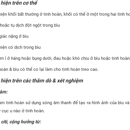
 hiện trên cơ thể
hiện khối bất thường ở tinh hoàn, khối có thể ở một trong hai tinh h
hoặc tụ dịch đột ngột trong bìu
iác nặng ở bìu
hiện có dịch trong bìu
m ỉ ở háng hoặc bụng dưới, đau hoặc khó chịu ở bìu hoặc tinh hoàn
hoàn & bìu có thể co lại làm cho tinh hoàn treo cao.
 hiện trên các thăm dò & xét nghiệm
 âm:
âm tinh hoàn sử dụng sóng âm thanh để tạo ra hình ảnh của bìu và 
ỳ cục u nào ở tinh hoàn.
citi, cộng hưởng từ: