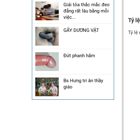
Giải tỏa thắc mắc đeo
đẳng rất lâu bằng mỗi
việc...
Tỷ l
GÃY DƯƠNG VẬT
Tỷ lệ
Đứt phanh hãm
Bs Hưng tri ân thầy
giáo