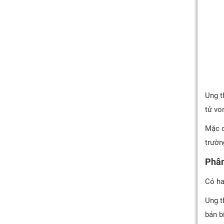
Ung t
tử vo
Mặc d
trườn
Phân
Có ha
Ung t
bán b