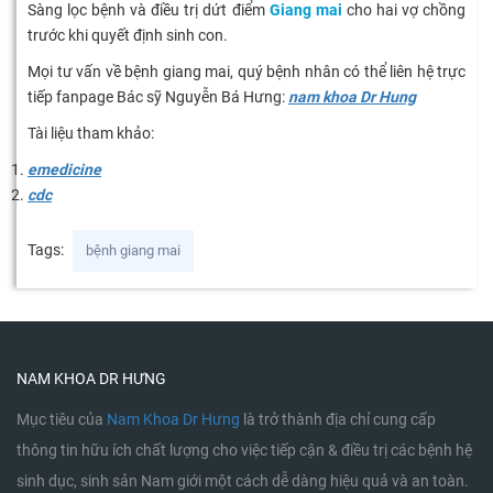
Sàng lọc bệnh và điều trị dứt điểm
Giang mai
cho hai vợ chồng
trước khi quyết định sinh con.
Mọi tư vấn về bệnh giang mai, quý bệnh nhân có thể liên hệ trực
tiếp fanpage Bác sỹ Nguyễn Bá Hưng:
nam khoa Dr Hung
Tài liệu tham khảo:
emedicine
cdc
Tags:
bệnh giang mai
NAM KHOA DR HƯNG
Mục tiêu của
Nam Khoa Dr Hưng
là trở thành địa chỉ cung cấp
thông tin hữu ích chất lượng cho việc tiếp cận & điều trị các bệnh hệ
sinh dục, sinh sản Nam giới một cách dễ dàng hiệu quả và an toàn.