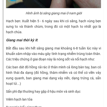
Hình ảnh bị săng giang mai ở nam giới
Hạch bẹn: Xuất hiện 5 - 6 ngày sau khi có săng, hạch vùng bẹn
sưng to và thành chùm, trong đó có một hạch to nhất gọi là
hạch chúa.
Giang mai thời kỳ II
:
Bắt đầu sau khi hết săng giang mai khoảng 6-8 tuần lúc này vi
khuẩn xâm nhập vào máu gây tình trạng nhiễm trùng toàn thân.
Các triệu chứng ở giai đoạn này là nóng sốt và nổi hạch như:
Các ban dát đỏ hồng rải rác ở thân mình cả lòng bàn tay, ban có
hình thái đa dạng (đỏ hồng, thâm nhiễm và có thể có viền vảy
xung quanh, ban giang mai dạng vảy nến, dạng trứng cá, sẩn
hoạt tử...)
Sẩn phì đại thường hay gặp ở hậu môn và sinh dục
Viêm hạch lan tỏa