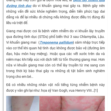
Giang mai hay còn gọi là bệnh hoa liễu, là
bệnh lây nhiễm qua
đường tình dục
do vi khuẩn giang mai gây ra. Bệnh gây nên
những vấn đề sức khỏe nghiêm trọng, diễn tiến phức tạp dai
dẳng và để lại nhiều di chứng nếu không được điều trị đúng đủ
liều và triệt để.
Giang mai được coi là bệnh viêm nhiễm do vi khuẩn lây truyền
qua đường tình dục (STDs) phổ biến thứ 3 sau Chlamydia, Lậu.
Vi khuẩn giang mai (
Treponema pallidum
) xâm nhập trực tiếp
vào cơ thể khi quan hệ tình dục không được bảo vệ (đường âm
đạo, hậu môn hay miệng). Hoặc qua các vết xước trên da và
niêm mạc khi tiếp xúc với dịch tiết từ tổn thương giang mai. Hơn
nữa vi khuẩn giang mai còn có thể lây truyền từ mẹ sang con
trong thời kỳ bào thai gây ra những dị tật bẩm sinh nghiêm
trọng cho em bé…
Đã có nhiều những nhân vật nổi tiếng từng nhiễm bệnh này
được y văn ghi lại như: họa sỹ Van Gogh, vua Henrry VIII…[1]