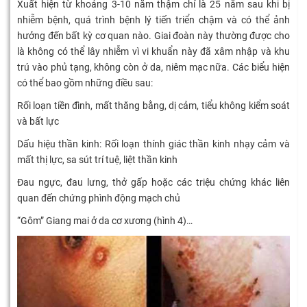
Xuất hiện từ khoảng 3-10 năm thậm chí là 25 năm sau khi bị
nhiễm bệnh, quá trình bệnh lý tiến triển chậm và có thể ảnh
hưởng đến bất kỳ cơ quan nào. Giai đoàn này thường được cho
là không có thể lây nhiễm vì vi khuẩn này đã xâm nhập và khu
trú vào phủ tạng, không còn ở da, niêm mạc nữa. Các biểu hiện
có thể bao gồm những điều sau:
Rối loạn tiền đình, mất thăng bằng, dị cảm, tiểu không kiểm soát
và bất lực
Dấu hiệu thần kinh: Rối loạn thính giác thần kinh nhạy cảm và
mất thị lực, sa sút trí tuệ, liệt thần kinh
Đau ngực, đau lưng, thở gấp hoặc các triệu chứng khác liên
quan đến chứng phình động mạch chủ
“Gôm” Giang mai ở da cơ xương (hình 4)…