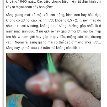
khoảng 10-90 ngày. Các triệu chứng biểu hiện rất điển hình chỉ
xảy ra ở giai đoạn này bao gồm:
Săng giang mai: Là một vết trợt nông, hình tròn hay bầu dục,
không có gờ nổi cao, kích thước khoảng 0,5 - 2cm, nền màu đỏ
như thịt tươi & cứng, không đau. Săng thường gặp nhất là ở
niêm mạc sinh dục. Ở nữ giới sẽ hay gặp ở môi lớn, môi bé, mép
âm hộ. Ở nam giới hay gặp ở quy đầu, miệng sáo, bìu, dương
vật... Ngoài ra, săng giang mai có thể gặp ở miệng, môi, lưỡi...
Săng này tự mất sau 4-8 tuần mà không cần điều trị.