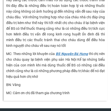
này bằng các thuốc cầm máu rồi sử dụng các thuốc tránh thai
thì đây đều là những điều trị hoàn toàn hợp lý và những thuốc
này cũng không có ảnh hưởng gì đến những vấn đề sau này của
cháu đâu. Với những trường hợp như của cháu nhà chị đáp ứng
điều trị kém như thế này thì tốt nhất chị cho cháu ở lại bệnh viện
để BS có thế thuốc thang cũng như là có những điều trị tích cực
hơn Mình điều trị vấn đề rong kinh rong huyết ổn đinh đã thì
mình điều trị các thuốc tránh thai cho cháu dùng để điều hòa
kinh nguyệt cho cháu về sau nay nó tốt
MC: Theo những lời khuyên của
BS Nguyễn Bá Hưng
thì chị nên
cho cháu quay lại bệnh viện phụ sản Hà Nội Kể lại nhứng biểu
hiện của con mình khi mà dùng thuốc để BS có những cái điều
chỉnh cũng như là có những phương pháp điều trị khác để nó đạt
hiệu quả hơn chị nhớ
BN: Vâng
MC: Cảm ơn chị đã tham gia chương trình